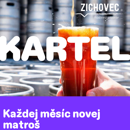
Každej měsíc novej
matroš