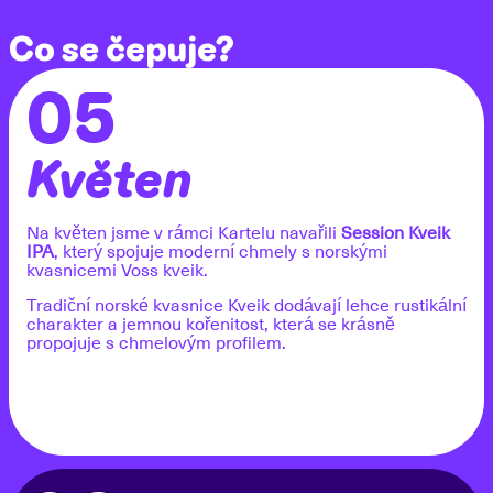
Co se čepuje?
05
Květen
Na květen jsme v rámci Kartelu navařili
Session Kveik
IPA
, který spojuje moderní chmely s norskými
kvasnicemi Voss kveik.
Tradiční norské kvasnice Kveik dodávají lehce rustikální
charakter a jemnou kořenitost, která se krásně
propojuje s chmelovým profilem.