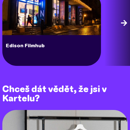
Edison Filmhub
Poctivej 
Chceš dát vědět, že jsi v
Kartelu?